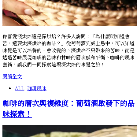
你喜愛淺烘焙還是深烘焙？許多人詢問：「為什麼明知道會
苦，還要烘深烘焙的咖啡？」從葡萄酒到威士忌中，可以知道
味覺是可以培養的、會改變的。深烘焙不只帶來的苦味，而是
透過苦味展現咖啡的苦味和甘味的層次感和平衡。咖啡的風味
藝術，讓我們一同探索這場深烘焙的味覺之旅！
深
閱讀全文
烘
ALL
,
珈琲風味
焙
的
咖啡的層次與複雜度：葡萄酒啟發下的品
藝
術：
味探索！
苦
與
甘