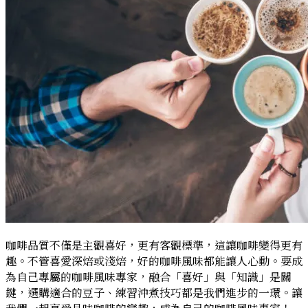
啡
味
覺
記
憶
庫
（下）
咖啡品質不僅是主觀喜好，更有客觀標準，這讓咖啡變得更有
趣。不管喜愛深焙或淺焙，好的咖啡風味都能讓人心動。要成
為自己專屬的咖啡風味專家，融合「喜好」與「知識」是關
鍵，選購適合的豆子、練習沖煮技巧都是我們進步的一環。讓