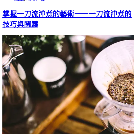
萃
取
掌握一刀流沖煮的藝術——一刀流沖煮的
大
揭
技巧與關鍵
密，
Rao
spin
沖
煮
法
的
風
味
之
旅！