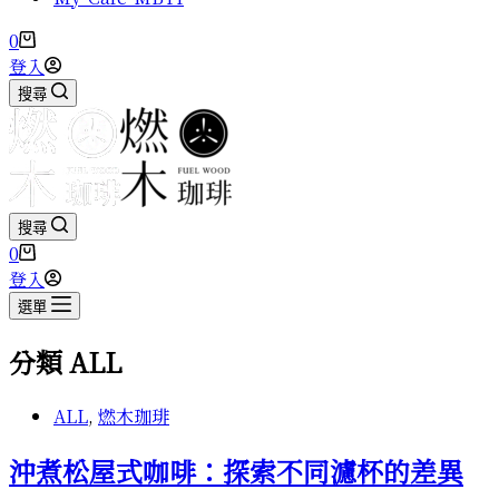
購
0
物
登入
車
搜尋
搜尋
購
0
物
登入
車
選單
分類
ALL
ALL
,
燃木珈琲
沖煮松屋式咖啡：探索不同濾杯的差異