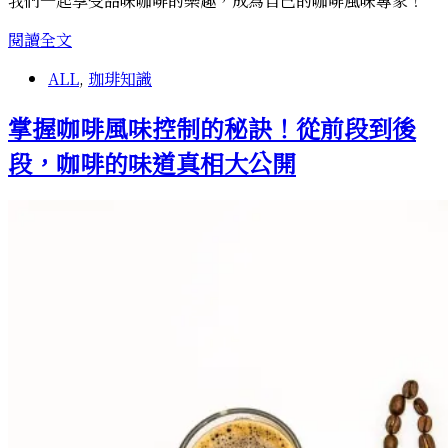
我們一起享受品味咖啡的樂趣，成為自己的咖啡風味專家！
成
閱讀全文
為
ALL
,
珈琲知識
自
己
掌握咖啡風味控制的秘訣！從前段到後
的
咖
段，咖啡的味道真相大公開
啡
品
味
專
家：
融
合
「喜
好」
和
「知
識」