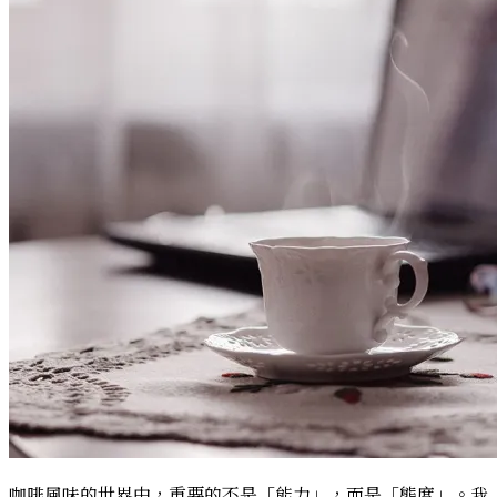
啟
發
下
的
品
味
探
索！
咖啡風味的世界中，重要的不是「能力」，而是「態度」。我