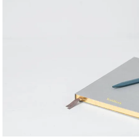
特
的
咖
啡
體
驗