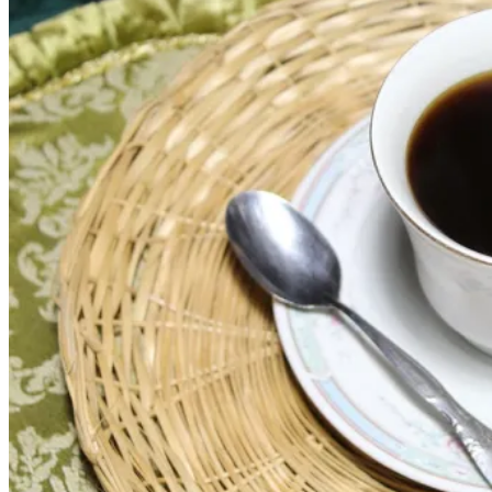
的
完
美
交
融