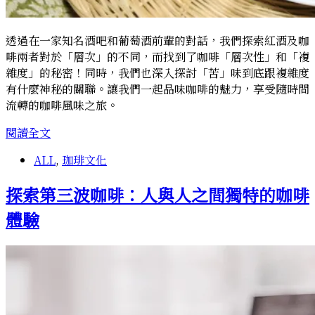
透過在一家知名酒吧和葡萄酒前輩的對話，我們探索紅酒及咖
啡兩者對於「層次」的不同，而找到了咖啡「層次性」和「複
雜度」的秘密！同時，我們也深入探討「苦」味到底跟複雜度
有什麼神秘的關聯。讓我們一起品味咖啡的魅力，享受隨時間
流轉的咖啡風味之旅。
咖
閱讀全文
啡
ALL
,
珈琲文化
的
層
探索第三波咖啡：人與人之間獨特的咖啡
次
與
體驗
複
雜
度：
葡
萄
酒