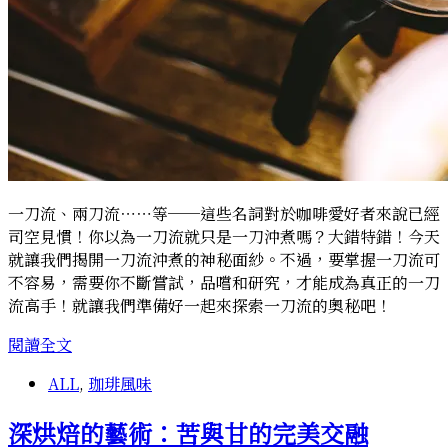
一刀流、兩刀流⋯⋯等──這些名詞對於咖啡愛好者來說已經
司空見慣！你以為一刀流就只是一刀沖煮嗎？大錯特錯！今天
就讓我們揭開一刀流沖煮的神秘面紗。不過，要掌握一刀流可
不容易，需要你不斷嘗試，品嚐和研究，才能成為真正的一刀
流高手！就讓我們準備好一起來探索一刀流的奧秘吧！
掌
閱讀全文
握
ALL
,
珈琲風味
一
刀
深烘焙的藝術：苦與甘的完美交融
流