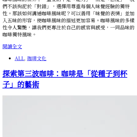
們不該拘泥於「對錯」，選擇用尊重每個人味覺經驗的獨特
性。那該如何溝通咖啡風味呢？可以善用「味覺的表情」並加
入五味的形容，使咖啡風味的描述更加容易。咖啡風味的多樣
性令人驚艷，讓我們更專注於自己的感官與感受，一同品味的
咖啡獨特風味。
探
閱讀全文
索
ALL
,
珈琲文化
第
三
探索第三波咖啡：咖啡是「從種子到杯
波
咖
子」的藝術
啡：
人
與
人
之
間
獨