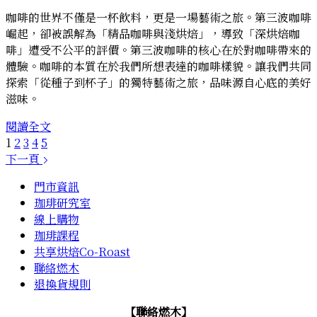
咖啡的世界不僅是一杯飲料，更是一場藝術之旅。第三波咖啡
崛起，卻被誤解為「精品咖啡與淺烘焙」，導致「深烘焙咖
啡」遭受不公平的評價。第三波咖啡的核心在於對咖啡帶來的
體驗。咖啡的本質在於我們所想表達的咖啡樣貌。讓我們共同
探索「從種子到杯子」的獨特藝術之旅，品味源自心底的美好
滋味。
探
閱讀全文
索
1
2
3
4
5
第
下一頁
三
門市資訊
波
珈琲研究室
咖
線上購物
啡：
珈琲課程
咖
共享烘焙Co-Roast
啡
聯絡燃木
是
退換貨規則
「從
種
【聯絡燃木】