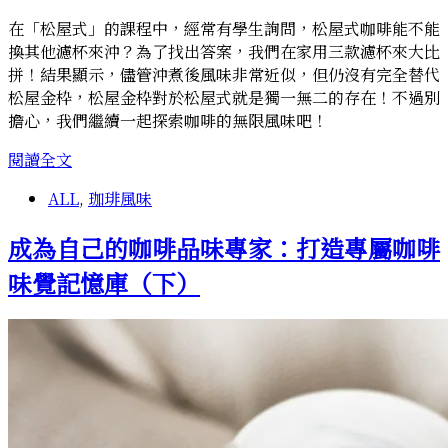
在「松屋式」的課程中，經常有學生詢問，松屋式咖啡能不能
換其他濾杯來沖？為了找出答案，我們在家用三款濾杯來大比
拼！結果顯示，儘管沖煮後風味非常近似，但仍沒有完全替代
松屋金枠，松屋金枠對於松屋式就是獨一無二的存在！不過別
擔心，我們繼續一起探索咖啡的無限風味吧！
沖
閱讀全文
煮
ALL
,
珈琲風味
松
屋
成為自己的咖啡品味專家：打造專屬咖啡
式
咖
味覺記憶庫（下）
啡：
探
索
不
同
濾
杯