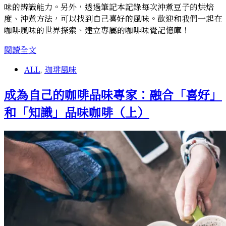
味的辨識能力。另外，透過筆記本記錄每次沖煮豆子的烘焙
度、沖煮方法，可以找到自己喜好的風味。歡迎和我們一起在
咖啡風味的世界探索、建立專屬的咖啡味覺記憶庫！
成
閱讀全文
為
ALL
,
珈琲風味
自
己
成為自己的咖啡品味專家：融合「喜好」
的
咖
和「知識」品味咖啡（上）
啡
品
味
專
家：
打
造
專
屬
咖