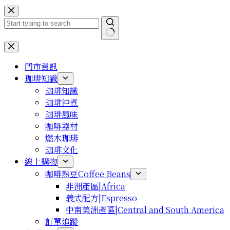
跳
至
主
要
找
內
不
門市資訊
容
到
珈琲知識
符
珈琲知識
合
珈琲沖煮
條
珈琲風味
件
咖啡器材
的
燃木珈琲
結
珈琲文化
果
線上購物
咖啡熟豆Coffee Beans
非洲產區|Africa
義式配方|Espresso
中南美洲產區|Central and South America
訂單追蹤