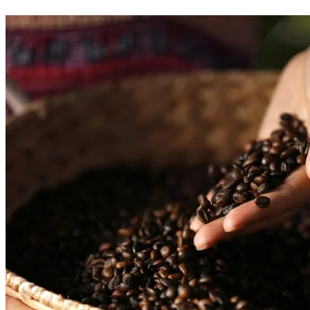
沖
煮
的
藝
術
——
一
刀
流
沖
煮
的
技
巧
與
關
鍵