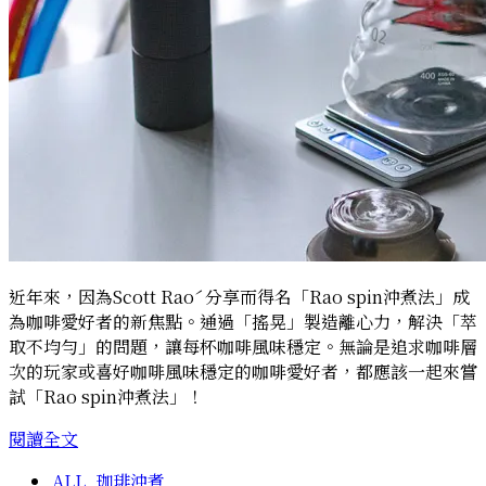
道
真
相
大
公
開
近年來，因為Scott Raoˊ分享而得名「Rao spin沖煮法」成
為咖啡愛好者的新焦點。通過「搖晃」製造離心力，解決「萃
取不均勻」的問題，讓每杯咖啡風味穩定。無論是追求咖啡層
次的玩家或喜好咖啡風味穩定的咖啡愛好者，都應該一起來嘗
試「Rao spin沖煮法」！
咖
閱讀全文
啡
ALL
,
珈琲沖煮