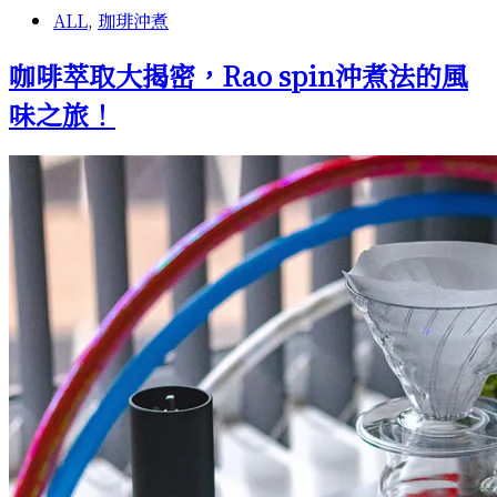
握
ALL
,
珈琲沖煮
咖
啡
咖啡萃取大揭密，Rao spin沖煮法的風
風
味
味之旅！
控
制
的
秘
訣！
從
前
段
到
後
段，
咖
啡
的
味