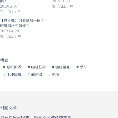
開！
2018-11-03
2018-11-07
在「ALL」中
在「ALL」中
【磨豆機】刀盤選哪一個？
研磨越均勻越好？
2019-04-20
在「ALL」中
標籤
#
咖啡沖煮
#
咖啡細粉
#
咖啡風味
#
手沖
#
手沖咖啡
#
篩粉器
#
細粉
相關文章
沖煮松屋式咖啡：探索不同濾杯的差異