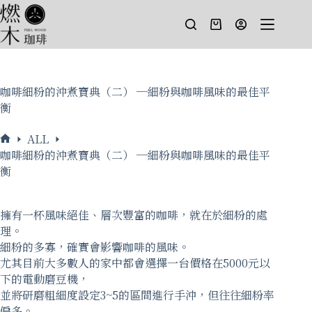
跳
至
購
主
物
要
車
內
容
咖啡細粉的沖煮寶典（二） ─細粉與咖啡風味的最佳平
衡
ALL
Fuelwood
咖啡細粉的沖煮寶典（二） ─細粉與咖啡風味的最佳平
Coffee
衡
Space
｜
擁有一杯風味絕佳、層次豐富的咖啡，就在於細粉的處
燃
理。
木
細粉的多寡，確實會影響咖啡的風味。
珈
尤其目前大多數人的家中都會選擇一台價格在5000元以
琲
下的電動磨豆機，
研
並將研磨粗細度設定3~5的區間進行手沖，但往往細粉率
究
偏多。
所