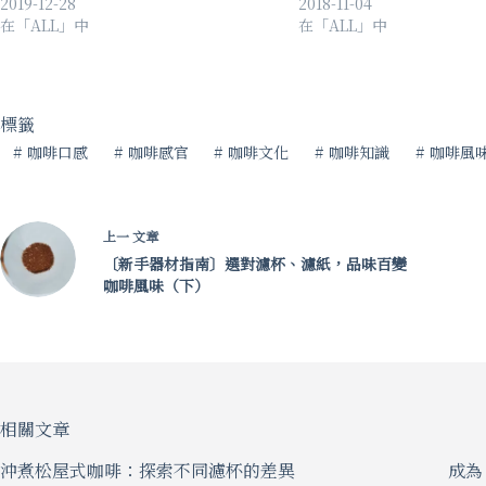
2019-12-28
2018-11-04
在「ALL」中
在「ALL」中
標籤
#
咖啡口感
#
咖啡感官
#
咖啡文化
#
咖啡知識
#
咖啡風
上一
文章
〔新手器材指南〕選對濾杯、濾紙，品味百變
咖啡風味（下）
相關文章
沖煮松屋式咖啡：探索不同濾杯的差異
成為