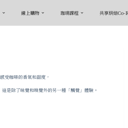
識
線上購物
珈琲課程
共享烘焙Co-R
感受咖啡的香氣和甜度，
），這是除了味覺和嗅覺外的另一種「觸覺」體驗。