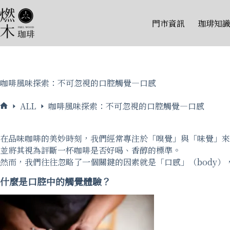
跳
至
門市資訊
珈琲知
主
要
內
容
咖啡風味探索：不可忽視的口腔觸覺—口感
ALL
咖啡風味探索：不可忽視的口腔觸覺—口感
Fuelwood
Coffee
在品味咖啡的美妙時刻，我們經常專注於「嗅覺」與「味覺」來
Space
並將其視為評斷一杯咖啡是否好喝、香醇的標準。
｜
然而，我們往往忽略了一個關鍵的因素就是「口感」（body
燃
木
什麼是口腔中的觸覺體驗？
珈
琲
研
究