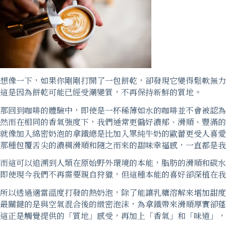
所
想像一下，如果你剛剛打開了一包餅乾，卻發現它變得鬆軟無力
這是因為餅乾可能已經受潮變質，不再保持新鮮的質地。
那回到咖啡的體驗中，即使是一杯稀薄如水的咖啡並不會被認為
然而在相同的香氣強度下，我們通常更偏好濃郁、滑順、豐滿的
就像加入綿密奶泡的拿鐵總是比加入單純牛奶的歐蕾更受人喜愛
那種包覆舌尖的濃稠滑順和隨之而來的甜味幸福感，一直都是我
而這可以追溯到人類在原始野外環境的本能，脂肪的滑順和碳水
即使現今我們不再需要親自狩獵，但這種本能的喜好卻深植在我
所以透過適當溫度打發的熱奶泡，除了能讓乳糖溶解來增加甜度
最關鍵的是與空氣混合後的緻密泡沫，為拿鐵帶來滑順厚實卻蓬
這正是觸覺提供的「質地」感受，再加上「香氣」和「味道」，