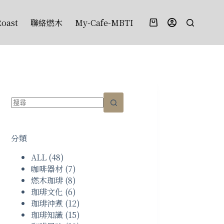
oast
聯絡燃木
My-Cafe-MBTI
購
物
車
找
不
分類
到
符
ALL
(48)
合
咖啡器材
(7)
條
燃木珈琲
(8)
件
珈琲文化
(6)
的
珈琲沖煮
(12)
結
珈琲知識
(15)
果