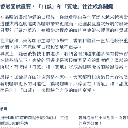
香氣固然重要，「口感」和「質地」往往成為關鍵
在品嚐過濃郁飽滿的口感後，你就會明白為什麼燃木越來越喜愛
這種烘焙程度能夠為咖啡帶來更飽滿、更圓潤且層次分明的風味
只要能正確地萃取，這種烘焙程度的咖啡豆會帶來豐厚的味覺感
在北歐和北美等咖啡主導的市場中，香氣和酸質一直都是較被重
然而，這並不意味著口感和質地不重要。
事實上，隨著後製技術的進步，我們會看到越來越多擁有特殊香
在這些情況下，奔放的果香後是否接續著足夠的甜度呢？濃郁的
所以，有時候「口感」和「質地」將成為咖啡優劣的關鍵要素。
最後，無論是在咖啡店還是在家中，大家都可以透過日常食物做
發現咖啡更多的可能性，讓喝咖啡不只停留在「香氣」和「甜度
而是加上「口感」，來體驗全方位的咖啡享受。
相關
提升咖啡口感的關鍵參數和成因：打造
咖啡泡沫的不同想像，為咖
順滑口感的秘訣
的意外效果！